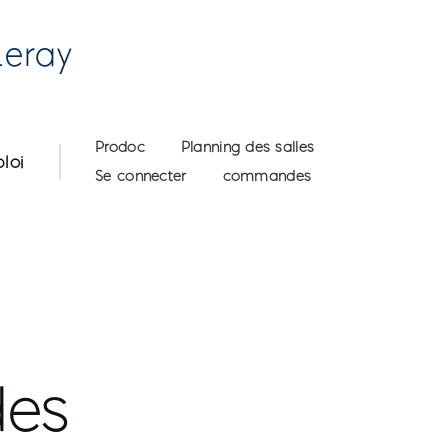
Leray
User account menu
Prodoc
Planning des salles
loi
Se connecter
commandes
des