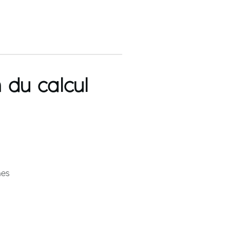
n du calcul
nes