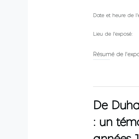
Date et heure de l
Lieu de l'exposé
Résumé de l'exp
De Duham
: un témo
années 