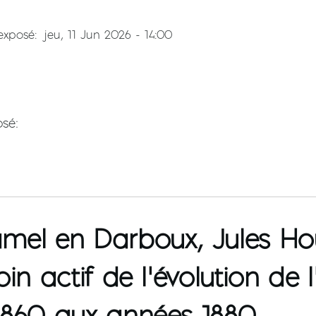
'exposé
jeu, 11 Jun 2026 - 14:00
osé
el en Darboux, Jules Houë
in actif de l’évolution de 
1860 aux années 1880