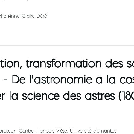
alle Anne-Claire Déré
ion, transformation des s
s - De l’astronomie à la c
r la science des astres (18
orateur
Centre François Viète, Université de nantes