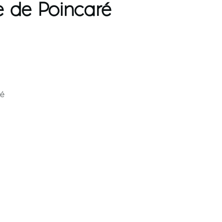
e de Poincaré
té