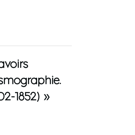
avoirs
osmographie.
02-1852) »