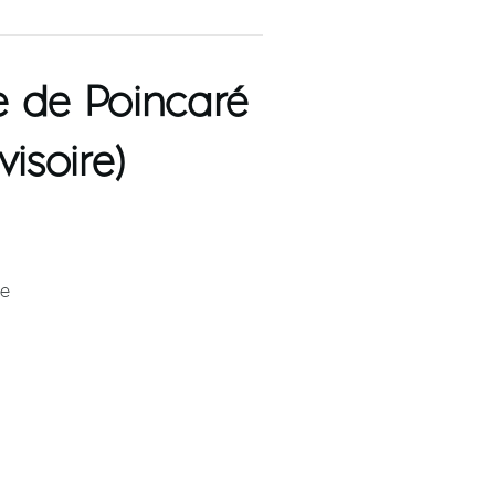
e de Poincaré
visoire)
ie