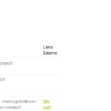
Liens
Externe
ntes.fr
.fr
r, marco.golla@univ-
Site
iv-nantes.fr
web