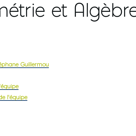
trie et Algèbre
guration Ouvert
éphane Guillermou
'équipe
de l'équipe