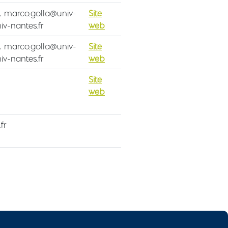
r, marco.golla@univ-
Site
iv-nantes.fr
web
r, marco.golla@univ-
Site
iv-nantes.fr
web
Site
web
fr