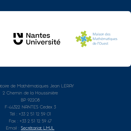
toire de Mathématiques Jean LERAY
2 Chemin de la Houssinière
BP 92208
F-44322 NANTES Cedex 3
Tél : +33 2 51 12 59 01
Fax : +33 2 51 12 59 47
Email :
Secrétariat LMJL