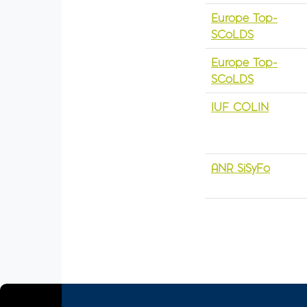
Europe Top-
SCoLDS
Europe Top-
SCoLDS
IUF COLIN
ANR SiSyFo