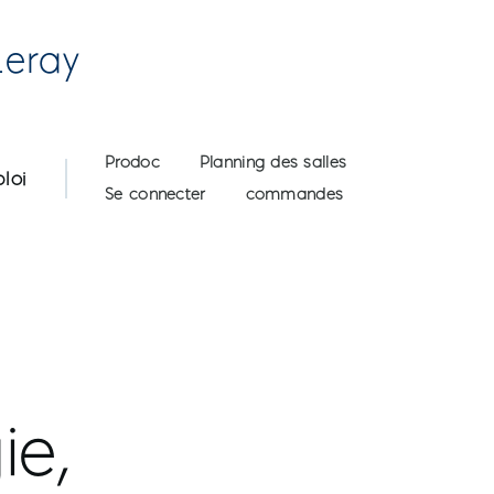
Leray
User account menu
Prodoc
Planning des salles
loi
Se connecter
commandes
ie,