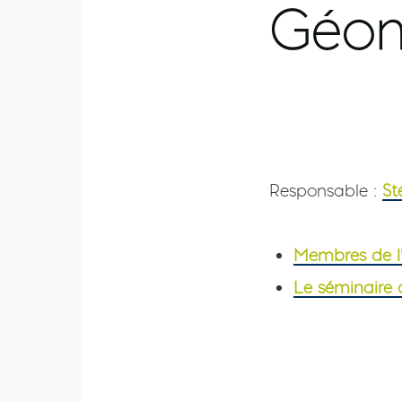
Géomé
Corps
options de confi
Corps
Responsable :
St
Membres de l
Le séminaire 