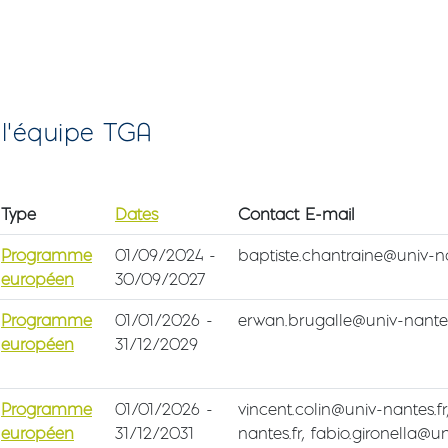
 l'équipe TGA
Type
Dates
Contact E-mail
Programme
01/09/2024
-
baptiste.chantraine@univ-na
européen
30/09/2027
Programme
01/01/2026
-
erwan.brugalle@univ-nantes
européen
31/12/2029
Programme
01/01/2026
-
vincent.colin@univ-nantes.f
européen
31/12/2031
nantes.fr, fabio.gironella@un