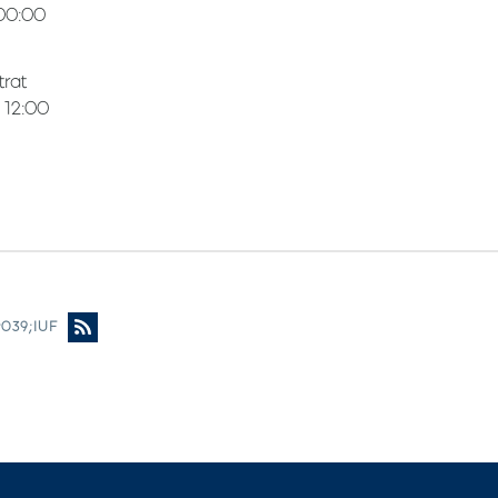
00:00
trat
 12:00
#039;IUF