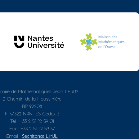
toire de Mathématiques Jean LERAY
2 Chemin de la Houssinière
BP 92208
F-44322 NANTES Cedex 3
Tél : +33 2 51 12 59 01
Fax : +33 2 51 12 59 47
Email :
Secrétariat LMJL