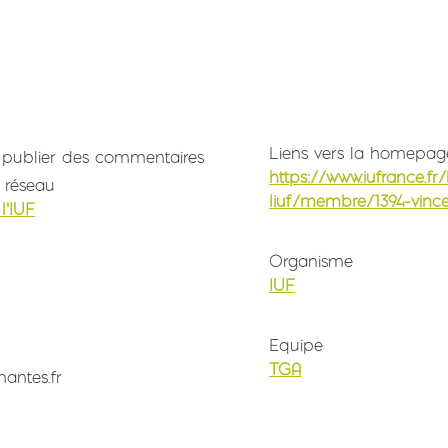
Liens vers la homepag
publier des commentaires
https://www.iufrance.f
 réseau
liuf/membre/1394-vince
l'IUF
Organisme
IUF
Equipe
TGA
nantes.fr