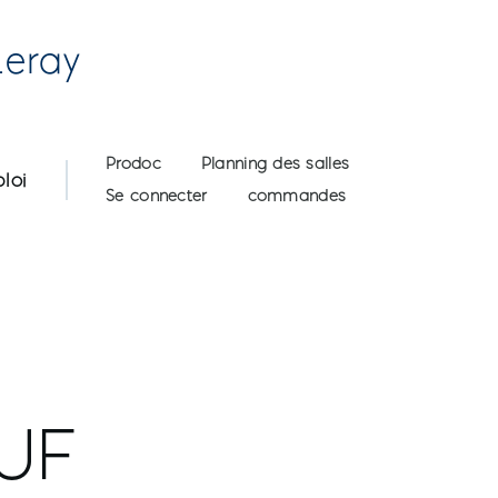
Leray
User account menu
Prodoc
Planning des salles
loi
Se connecter
commandes
IUF