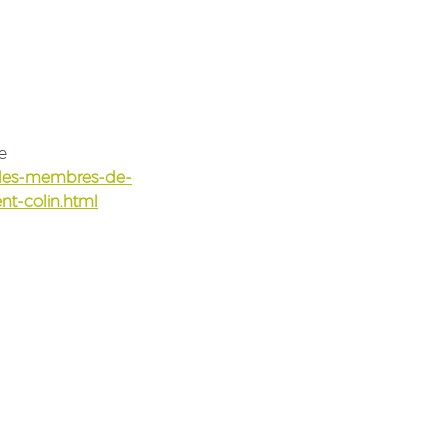
e
r/les-membres-de-
nt-colin.html