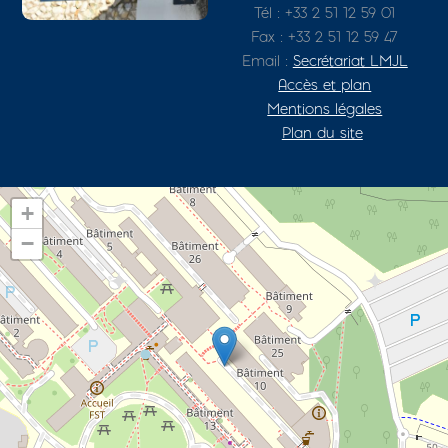
Tél : +33 2 51 12 59 01
Fax : +33 2 51 12 59 47
Email :
Secrétariat LMJL
Accès et plan
Mentions légales
Plan du site
+
−