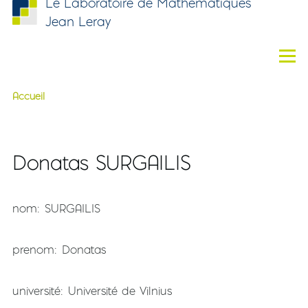
Le Laboratoire de Mathématiques
Aller au contenu principal
Jean Leray
Men
Accueil
Fil d'Ariane
Donatas SURGAILIS
nom
SURGAILIS
prenom
Donatas
université
Université de Vilnius