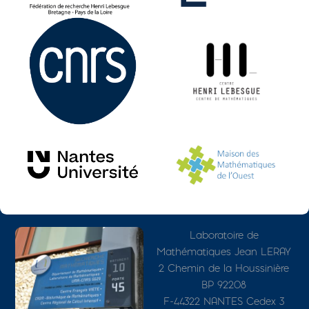
Photo
Adresse détaillée
Laboratoire de
Mathématiques Jean LERAY
2 Chemin de la Houssinière
BP 92208
F-44322 NANTES Cedex 3