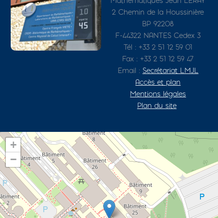
Mathématiques Jean LERAY
2 Chemin de la Houssinière
BP 92208
F-44322 NANTES Cedex 3
Tél : +33 2 51 12 59 01
Fax : +33 2 51 12 59 47
Email :
Secrétariat LMJL
Accès et plan
Mentions légales
Plan du site
+
−