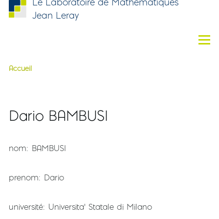
Le Laboratoire de Mathématiques
Aller au contenu principal
Jean Leray
Men
Accueil
Fil d'Ariane
Dario BAMBUSI
nom
BAMBUSI
prenom
Dario
université
Universita' Statale di Milano