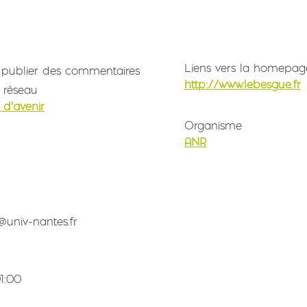
Liens vers la homepag
publier des commentaires
http://www.lebesgue.fr
 réseau
 d'avenir
Organisme
ANR
n
@univ-nantes.fr
1:00