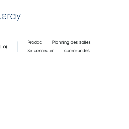
Leray
User account menu
Prodoc
Planning des salles
loi
Se connecter
commandes