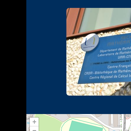
Photo
+
−