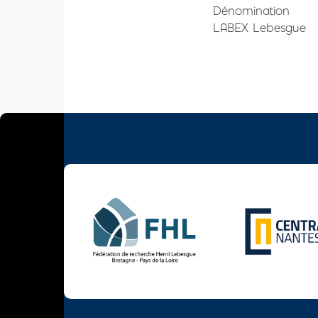
Dénomination
LABEX Lebesgue