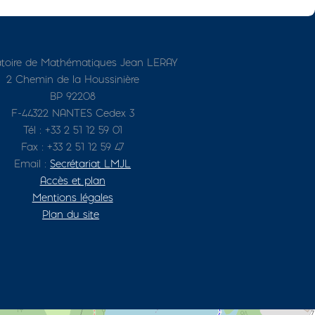
toire de Mathématiques Jean LERAY
2 Chemin de la Houssinière
BP 92208
F-44322 NANTES Cedex 3
Tél : +33 2 51 12 59 01
Fax : +33 2 51 12 59 47
Email :
Secrétariat LMJL
Accès et plan
Mentions légales
Plan du site