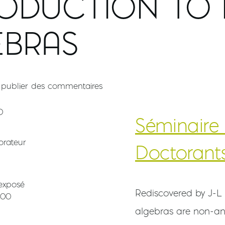
ODUCTION TO 
EBRAS
publier des commentaires
O
Séminaire
orateur
Doctorant
'exposé
Résumé de l'exposé
Rediscovered by J-L 
:00
algebras are non-an