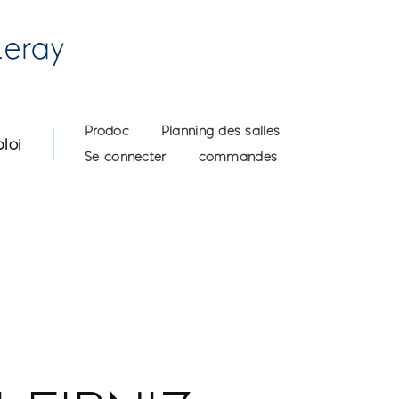
Leray
User account menu
Prodoc
Planning des salles
loi
Se connecter
commandes
LEIBNIZ ALGEB