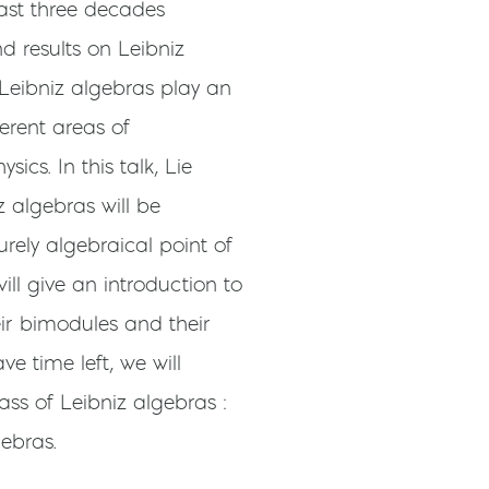
last three decades
 results on Leibniz
Leibniz algebras play an
ferent areas of
cs. In this talk, Lie
 algebras will be
rely algebraical point of
 will give an introduction to
eir bimodules and their
e time left, we will
ass of Leibniz algebras :
gebras.