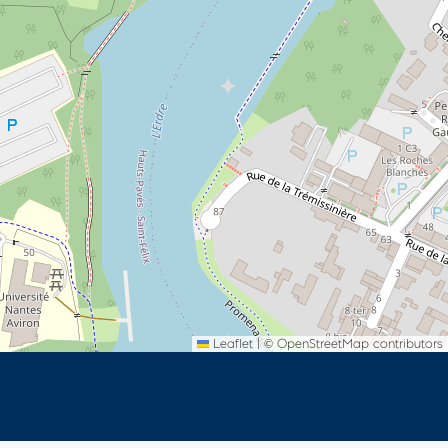
Leaflet
|
©
OpenStreetMap
contributors