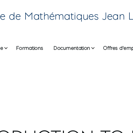
re de Mathématiques Jean 
he
Formations
Documentation
Offres d'emp
ane
ODUCTION TO 