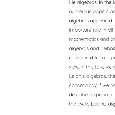
Lie algebras. In the 
numerous papers and
algebras appeared. 
important role in dif
mathematics and physi
algebras and Leibniz
considered from a pu
view. In this talk, we
Leibniz algebras, th
cohomology. If we hav
describe a special cl
the cyclic Leibniz al