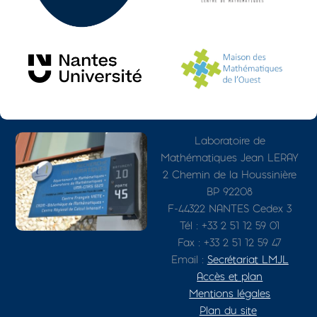
Photo
Adresse détaillée
Laboratoire de
Mathématiques Jean LERAY
2 Chemin de la Houssinière
BP 92208
F-44322 NANTES Cedex 3
Tél : +33 2 51 12 59 01
Fax : +33 2 51 12 59 47
Email :
Secrétariat LMJL
Accès et plan
Mentions légales
Plan du site