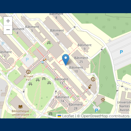
+
−
Leaflet
|
©
OpenStreetMap
contributors