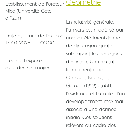
Géométrie
Etablissement de l'orateur
Nice (Université Cote
d'Azur)
Résumé de l'exposé
En relativité générale,
l’univers est modélisé par
Date et heure de l'exposé
une variété lorentzienne
13-03-2026 - 11:00:00
de dimension quatre
satisfaisant les équations
Lieu de l'exposé
d’Einstein. Un résultat
salle des séminaires
fondamental de
Choquet-Bruhat et
Geroch (1969) établit
l’existence et l’unicité d’un
développement maximal
associé à une donnée
initiale. Ces solutions
relèvent du cadre des