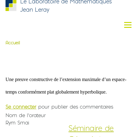
Le Laboratoire de Mathématiques
Aller au contenu principal
Jean Leray
Men
Accueil
Fil d'Ariane
Une preuve constructive de l’e
Title - HTML
Une preuve constructive de l’extension maximale d’un espace-
temps conformément plat globalement hyperbolique.
Se connecter
pour publier des commentaires
Nom de l'orateur
Rym Smai
Séminaire de