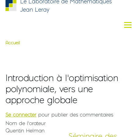
Le Laboratoire de Mathématiques
Aller au contenu principal
Jean Leray
Men
Accueil
Fil d'Ariane
Introduction à l’optimisation po
Introduction à l’optimisation
Title - HTML
polynomiale, vers une
approche globale
Se connecter
pour publier des commentaires
Nom de l'orateur
Quentin Helman
Séminaire des