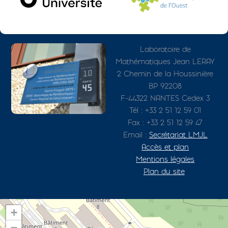
Photo
Adresse détaillée
Laboratoire de
Mathématiques Jean LERAY
2 Chemin de la Houssinière
BP 92208
F-44322 NANTES Cedex 3
Tél : +33 2 51 12 59 01
Fax : +33 2 51 12 59 47
Email :
Secrétariat LMJL
Accès et plan
Mentions légales
Plan du site
+
−