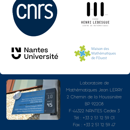
Photo
Adresse détaillée
Laboratoire de
Mathématiques Jean LERAY
2 Chemin de la Houssinière
BP 92208
F-44322 NANTES Cedex 3
Tél : +33 2 51 12 59 01
Fax : +33 2 51 12 59 47