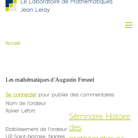
Le Laboratoire de Mathématiques
Aller au contenu principal
Jean Leray
Men
Accueil
Fil d'Ariane
Les mathématiques d’Augustin F
Title - HTML
Les mathématiques d’Augustin Fresnel
Se connecter
pour publier des commentaires
Nom de l'orateur
Xavier Lefort
Séminaire Histoire
des
Etablissement de l'orateur
UP Saint-Nazaire, Nantes