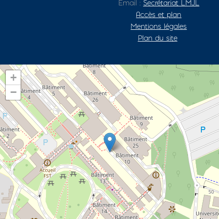
Email :
Secrétariat LMJL
Accès et plan
Mentions légales
Plan du site
+
−