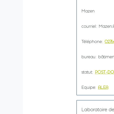
Prénom
Mazen
courriel
Mazen.A
Téléphone
0276
bureau
bâtimen
statut
POST-D
Equipe
ALEA
Laboratoire d