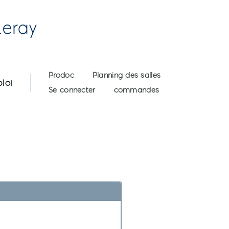
Leray
User account menu
Prodoc
Planning des salles
loi
Se connecter
commandes