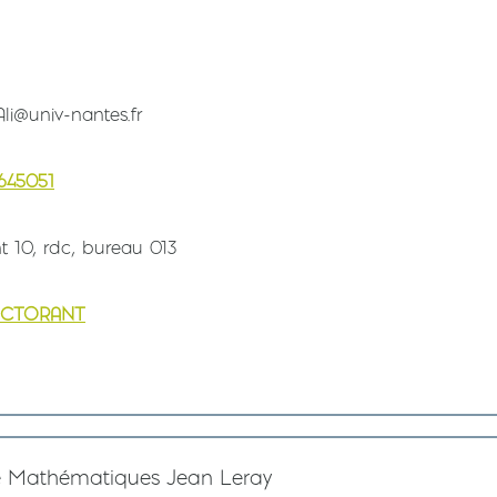
li@univ-nantes.fr
645051
t 10, rdc, bureau 013
OCTORANT
e Mathématiques Jean Leray