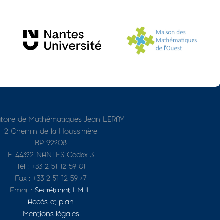
toire de Mathématiques Jean LERAY
2 Chemin de la Houssinière
BP 92208
F-44322 NANTES Cedex 3
Tél : +33 2 51 12 59 01
Fax : +33 2 51 12 59 47
Email :
Secrétariat LMJL
Accès et plan
Mentions légales