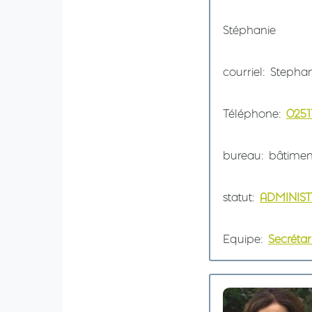
Prénom
Stéphanie
courriel
Stephan
Téléphone
0251
bureau
bâtimen
statut
ADMINIST
Equipe
Secréta
Image