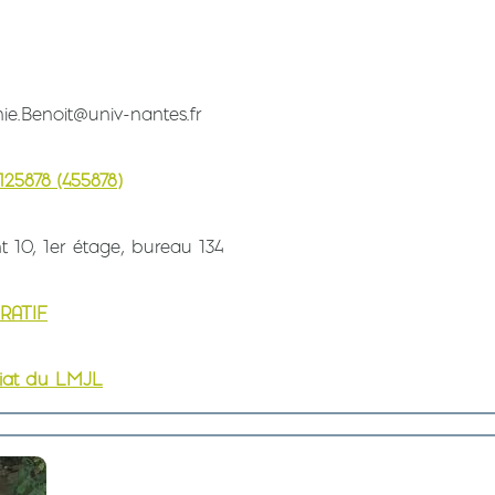
ie.Benoit@univ-nantes.fr
125878 (455878)
t 10, 1er étage, bureau 134
RATIF
riat du LMJL