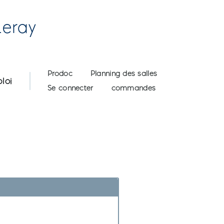
Leray
User account menu
Prodoc
Planning des salles
loi
Se connecter
commandes