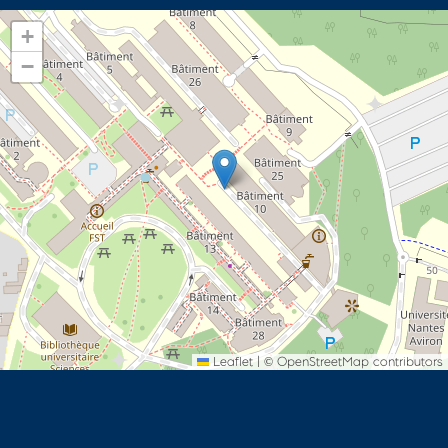
+
−
Leaflet
|
©
OpenStreetMap
contributors