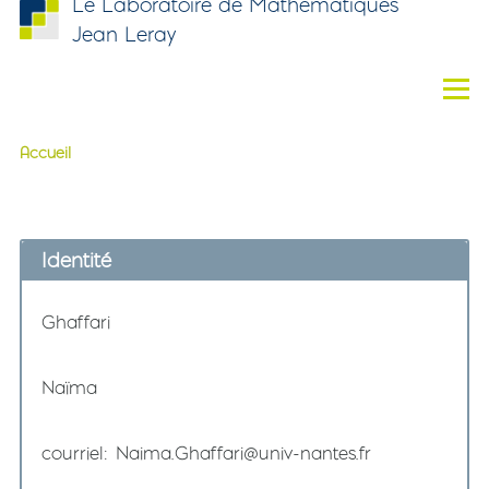
Le Laboratoire de Mathématiques
Aller au contenu principal
Jean Leray
Men
Accueil
Fil d'Ariane
Identité
Nom
Ghaffari
Prénom
Naïma
courriel
Naima.Ghaffari@univ-nantes.fr