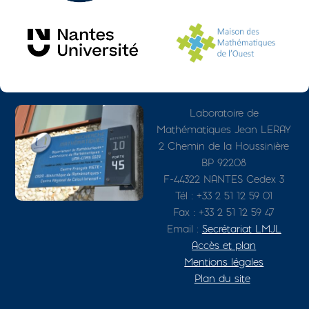
Photo
Adresse détaillée
Laboratoire de
Mathématiques Jean LERAY
2 Chemin de la Houssinière
BP 92208
F-44322 NANTES Cedex 3
Tél : +33 2 51 12 59 01
Fax : +33 2 51 12 59 47
Email :
Secrétariat LMJL
Accès et plan
Mentions légales
Plan du site