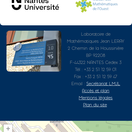
Photo
Adresse détaillée
Laboratoire de
Mathématiques Jean LERAY
2 Chemin de la Houssinière
BP 92208
F-44322 NANTES Cedex 3
Tél : +33 2 51 12 59 01
Fax : +33 2 51 12 59 47
Email :
Secrétariat LMJL
Accès et plan
Mentions légales
Plan du site
+