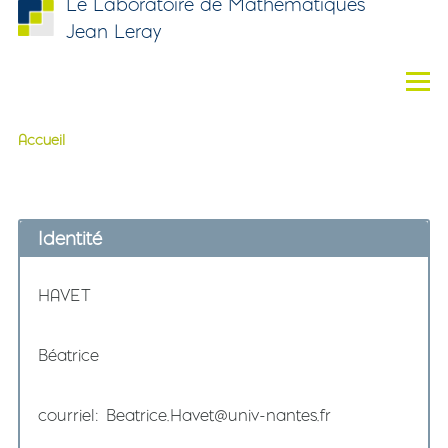
Le Laboratoire de Mathématiques
Aller au contenu principal
Jean Leray
Men
Accueil
Fil d'Ariane
Identité
Nom
HAVET
Prénom
Béatrice
courriel
Beatrice.Havet@univ-nantes.fr