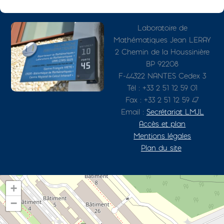
Photo
Adresse détaillée
Laboratoire de
Mathématiques Jean LERAY
2 Chemin de la Houssinière
BP 92208
F-44322 NANTES Cedex 3
Tél : +33 2 51 12 59 01
Fax : +33 2 51 12 59 47
Email :
Secrétariat LMJL
Accès et plan
Mentions légales
Plan du site
+
−