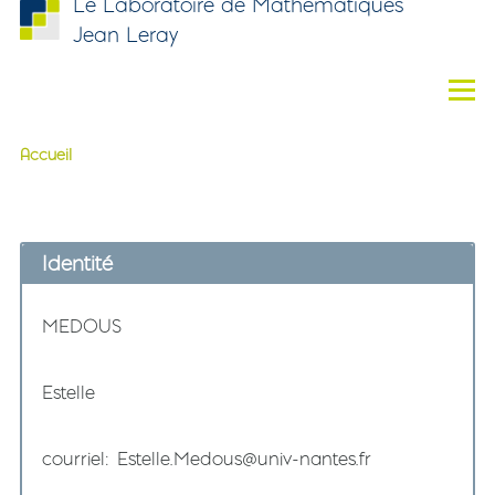
Le Laboratoire de Mathématiques
Aller au contenu principal
Jean Leray
Men
Accueil
Fil d'Ariane
Identité
Nom
MEDOUS
Prénom
Estelle
courriel
Estelle.Medous@univ-nantes.fr