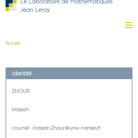
Le Laboratoire de Mathématiques
Aller au contenu principal
Jean Leray
Men
Accueil
Fil d'Ariane
Identité
Nom
ZHOUR
Prénom
Hassan
courriel
Hassan.Zhour@univ-nantes.fr