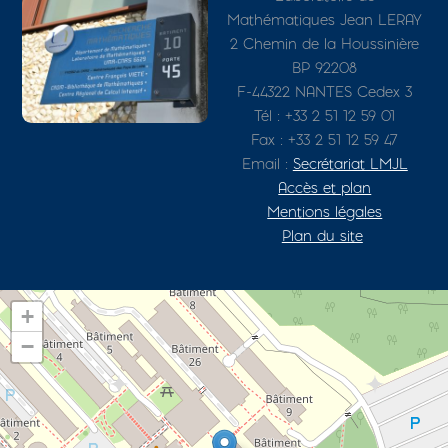
Mathématiques Jean LERAY
2 Chemin de la Houssinière
BP 92208
F-44322 NANTES Cedex 3
Tél : +33 2 51 12 59 01
Fax : +33 2 51 12 59 47
Email :
Secrétariat LMJL
Accès et plan
Mentions légales
Plan du site
+
−