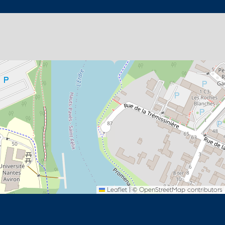
Leaflet
|
©
OpenStreetMap
contributors