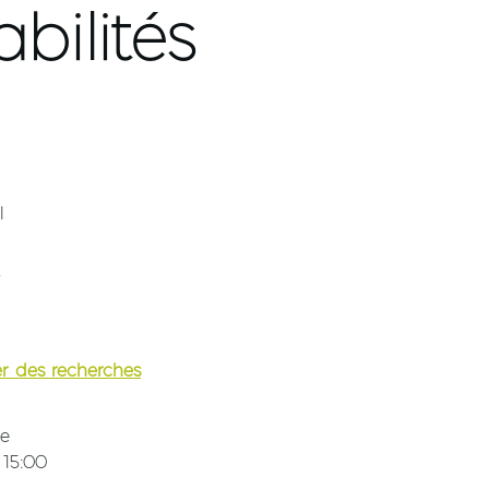
bilités
l
r
ger des recherches
ce
 15:00