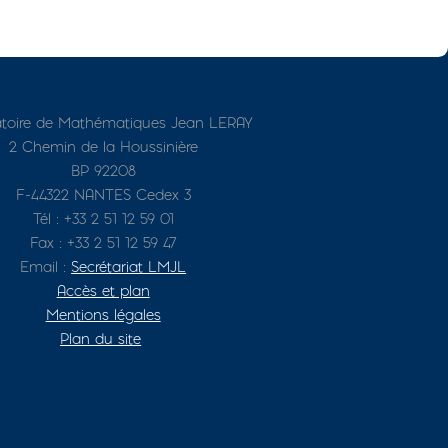
toire de Mathématiques Jean LERAY
2 Chemin de la Houssinière
BP 92208
F-44322 NANTES Cedex 3
Tél : +33 2 51 12 59 01
Fax : +33 2 51 12 59 47
Email :
Secrétariat LMJL
Accès et plan
Mentions légales
Plan du site