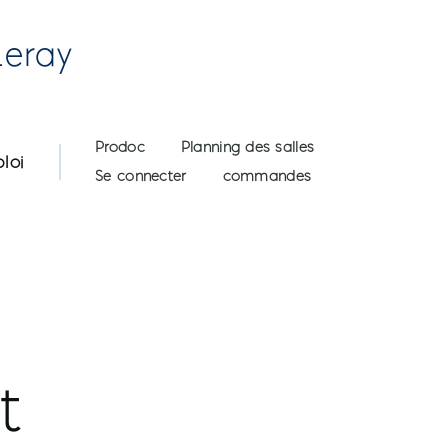
Leray
User account menu
Prodoc
Planning des salles
loi
Se connecter
commandes
t