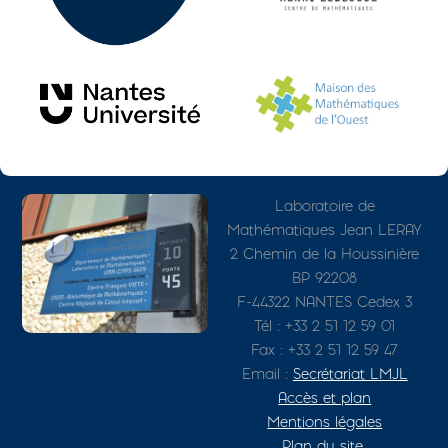
Photo
Adresse détaillée
Laboratoire de
Mathématiques Jean LERAY
2 Chemin de la Houssinière
BP 92208
F-44322 NANTES Cedex 3
Tél : +33 2 51 12 59 01
Fax : +33 2 51 12 59 47
Email :
Secrétariat LMJL
Accès et plan
Mentions légales
Plan du site