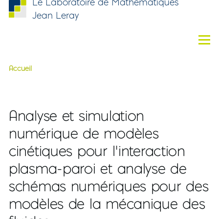
Le Laboratoire de Mathématiques
Aller au contenu principal
Jean Leray
Men
Accueil
Fil d'Ariane
Analyse et simulation
numérique de modèles
cinétiques pour l’interaction
plasma-paroi et analyse de
schémas numériques pour des
modèles de la mécanique des