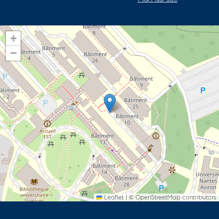
+
−
Leaflet
|
©
OpenStreetMap
contributors