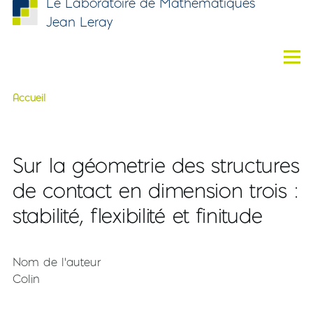
Le Laboratoire de Mathématiques
Aller au contenu principal
Jean Leray
Men
Accueil
Fil d'Ariane
Sur la géometrie des structures
de contact en dimension trois :
stabilité, flexibilité et finitude
Nom de l'auteur
Colin