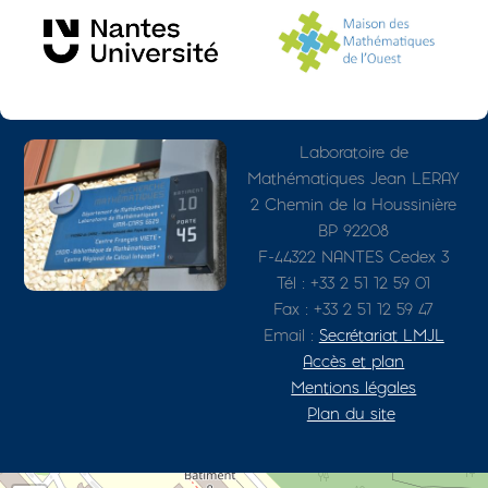
Photo
Adresse détaillée
Laboratoire de
Mathématiques Jean LERAY
2 Chemin de la Houssinière
BP 92208
F-44322 NANTES Cedex 3
Tél : +33 2 51 12 59 01
Fax : +33 2 51 12 59 47
Email :
Secrétariat LMJL
Accès et plan
Mentions légales
Plan du site