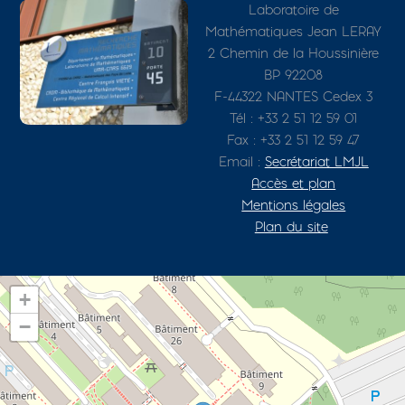
Photo
Adresse détaillée
Laboratoire de
Mathématiques Jean LERAY
2 Chemin de la Houssinière
BP 92208
F-44322 NANTES Cedex 3
Tél : +33 2 51 12 59 01
Fax : +33 2 51 12 59 47
Email :
Secrétariat LMJL
Accès et plan
Mentions légales
Plan du site
+
−