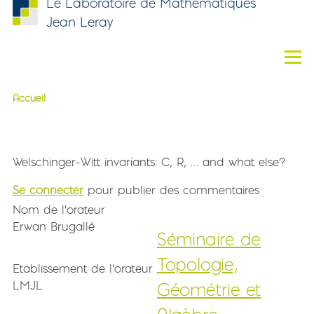
Le Laboratoire de Mathématiques
Aller au contenu principal
Jean Leray
Men
Accueil
Fil d'Ariane
Welschinger-Witt invariants: C, R
Title - HTML
Welschinger-Witt invariants: C, R, … and what else?
Se connecter
pour publier des commentaires
Nom de l'orateur
Erwan Brugallé
Séminaire de
Topologie,
Etablissement de l'orateur
LMJL
Géométrie et