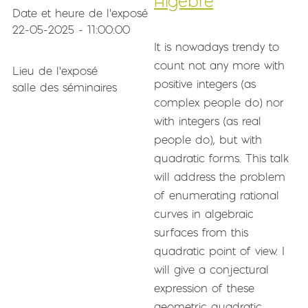
Algèbre
Date et heure de l'exposé
22-05-2025 - 11:00:00
Résumé de l'exposé
It is nowadays trendy to
count not any more with
Lieu de l'exposé
positive integers (as
salle des séminaires
complex people do) nor
with integers (as real
people do), but with
quadratic forms. This talk
will address the problem
of enumerating rational
curves in algebraic
surfaces from this
quadratic point of view. I
will give a conjectural
expression of these
geometric quadratic