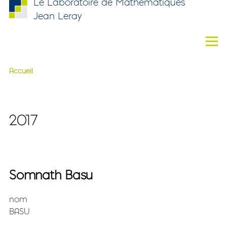
Le Laboratoire de Mathématiques
Aller au contenu principal
Jean Leray
Men
Accueil
Fil d'Ariane
2017
Somnath Basu
nom
BASU