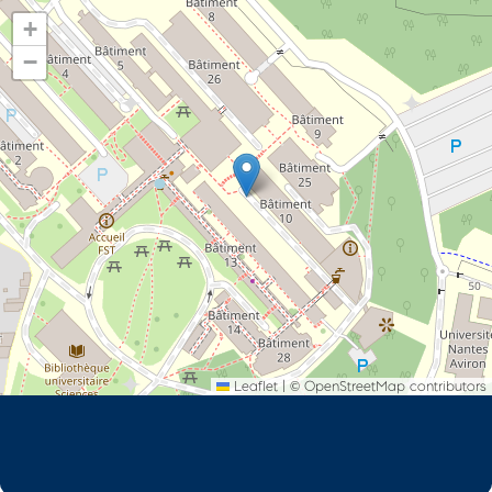
+
−
Leaflet
|
©
OpenStreetMap
contributors