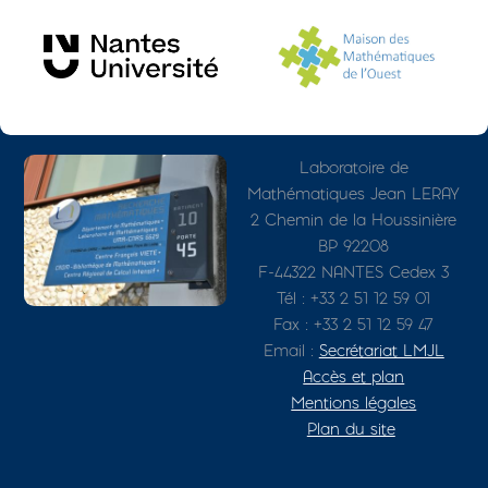
Photo
Adresse détaillée
Laboratoire de
Mathématiques Jean LERAY
2 Chemin de la Houssinière
BP 92208
F-44322 NANTES Cedex 3
Tél : +33 2 51 12 59 01
Fax : +33 2 51 12 59 47
Email :
Secrétariat LMJL
Accès et plan
Mentions légales
Plan du site