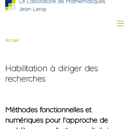
Le Laboratoire de Mathématiques
Aller au contenu principal
Jean Leray
Men
Accueil
Fil d'Ariane
Habilitation à diriger des
recherches
Méthodes fonctionnelles et
numériques pour l'approche de