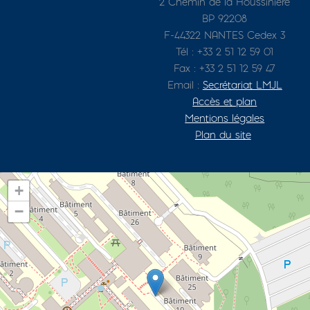
2 Chemin de la Houssinière
BP 92208
F-44322 NANTES Cedex 3
Tél : +33 2 51 12 59 01
Fax : +33 2 51 12 59 47
Email :
Secrétariat LMJL
Accès et plan
Mentions légales
Plan du site
+
−