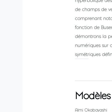
hyperbolique des
de champs de vec
comprenant nota
fonction de Buse
démontrons la per
numériques sur di
symétriques défini
Modèles 
Aïmi Okabayashi