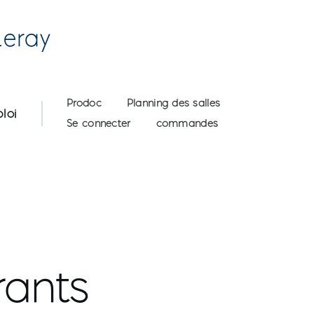
Leray
User account menu
Prodoc
Planning des salles
loi
Se connecter
commandes
rants