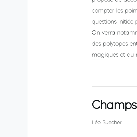
compter les point
questions initié
On verra notamme
des polytopes ent
magiques et au
Champs 
Léo Buecher