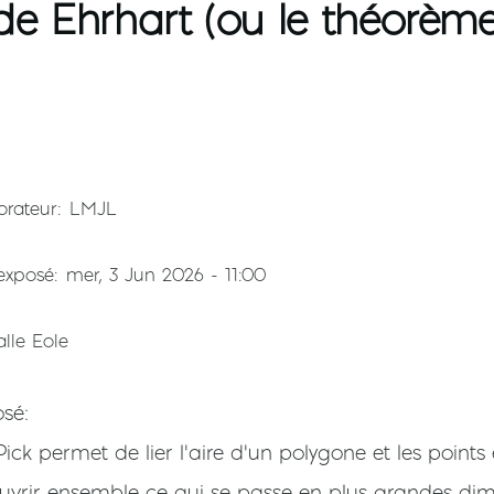
de Ehrhart (ou le théorème 
orateur
LMJL
'exposé
mer, 3 Jun 2026 - 11:00
alle Eole
osé
ck permet de lier l'aire d'un polygone et les points e
uvrir ensemble ce qui se passe en plus grandes d